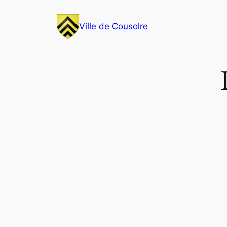
Aller
au
Ville de Cousolre
contenu